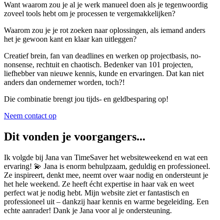
Want waarom zou je al je werk manueel doen als je tegenwoordig
zoveel tools hebt om je processen te vergemakkelijken?
Waarom zou je je rot zoeken naar oplossingen, als iemand anders
het je gewoon kant en klaar kan uitleggen?
Creatief brein, fan van deadlines en werken op projectbasis, no-
nonsense, rechtuit en chaotisch. Bedenker van 101 projecten,
liefhebber van nieuwe kennis, kunde en ervaringen. Dat kan niet
anders dan ondernemer worden, toch?!
Die combinatie brengt jou tijds- en geldbesparing op!
Neem contact op
Dit vonden je voorgangers...
Ik volgde bij Jana van TimeSaver het websiteweekend en wat een
ervaring! 💫 Jana is enorm behulpzaam, geduldig en professioneel.
Ze inspireert, denkt mee, neemt over waar nodig en ondersteunt je
het hele weekend. Ze heeft écht expertise in haar vak en weet
perfect wat je nodig hebt. Mijn website ziet er fantastisch en
professioneel uit – dankzij haar kennis en warme begeleiding. Een
echte aanrader! Dank je Jana voor al je ondersteuning.